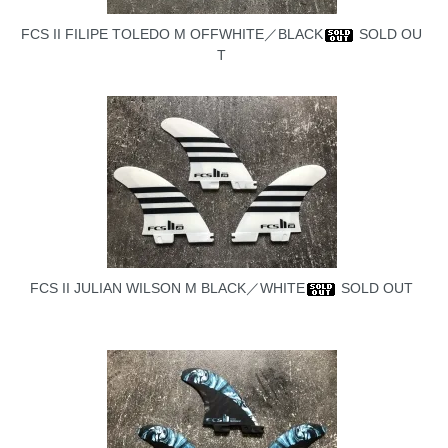
FCS II FILIPE TOLEDO M OFFWHITE／BLACK
SOLD OU
T
FCS II JULIAN WILSON M BLACK／WHITE
SOLD OUT